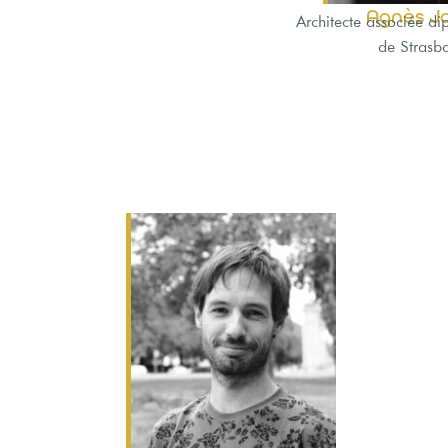
Agnès J
Architecte associée d
de Strasb