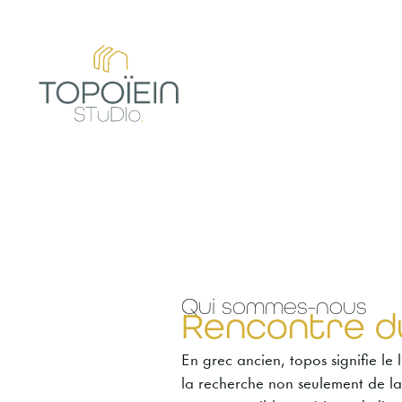
Aller
au
contenu
Qui sommes-nous
Rencontre du
En grec ancien, topos signifie le l
la recherche non seulement de la