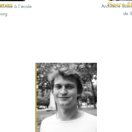
Pierre-É
ames
Architecte asso
iplômée à l’école
de 
ourg