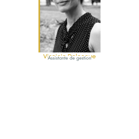
Virginie Delangue
Assistante de gestion