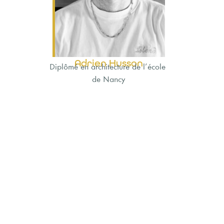
Adrien Husson
Diplômé en architecture de l’école
de Nancy